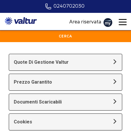
0240702030
Scegli la località
Area riservata
Quando vuoi partire?
CERCA
Scegli il mezzo
Chi?
Quote Di Gestione Valtur
PARTI ORA
Prezzo Garantito
Documenti Scaricabili
Cookies