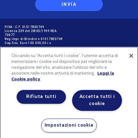
INVIA
P.IVA - C.F. 01517830749
Licenza 239 del 28/05/1999 REA
70077
Reg.Impr. di Brindisi n 01517830749
Cap.Soc. Euro 100.000,00 i.v.
Cliccando su “Accetta tutti i cookie”, l'utente accetta di
memorizzare i cookie sul dispositivo per migliorare la
GARANZIE PER I VIAGGIATORI © NICOLAUS SpA in ottemperanza delle
navigazione del sito, analizzare l'utilizzo del sito e
disposizione dell'art. 47 Cod. Tur. aderisce al “FONDO ASTOI A TUTELA DEI
VIAGGIATORI” C.F. 97896580582, Iscr. Reg. P.G. n. 1162/2016
assistere nelle nostre attività di marketing.
Leggi la
Cookie policy
Rifiuta tutti
Accetta tutti i
cookie
2025 © Valtur Copyright. All rights reserved
Gestisci le tue preferenze sui cookie
Impostazioni cookie