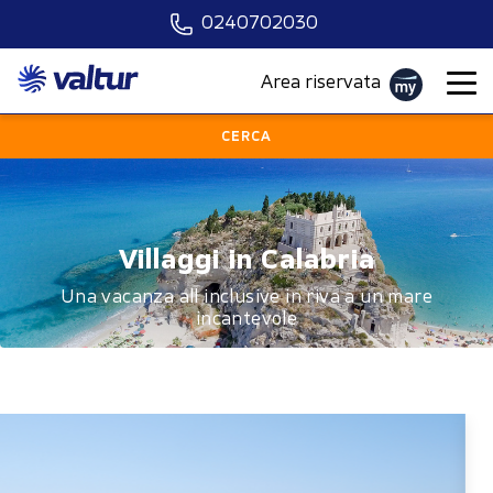
0240702030
STRUTTURA
CALABRIA
TORNA ALLA
Area riservata
Quando vuoi partire?
CERCA
Scegli il mezzo
Chi?
Villaggi in Calabria
PARTI ORA
Una vacanza all inclusive in riva a un mare
incantevole