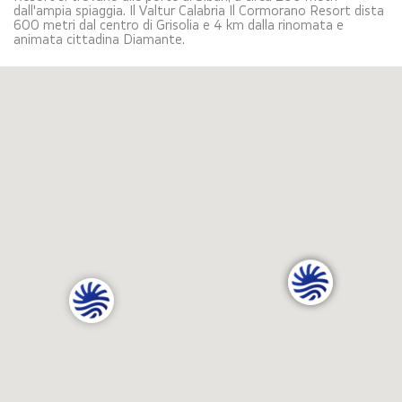
dall'ampia spiaggia. Il Valtur Calabria Il Cormorano Resort dista
600 metri dal centro di Grisolia e 4 km dalla rinomata e
animata cittadina Diamante.