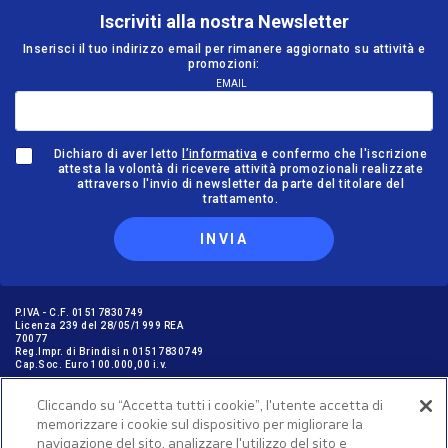
Iscriviti alla nostra Newsletter
Inserisci il tuo indirizzo email per rimanere aggiornato su attività e
promozioni:
EMAIL
Dichiaro di aver letto
l’informativa
e confermo che l'iscrizione
attesta la volontà di ricevere attività promozionali realizzate
attraverso l'invio di newsletter da parte del titolare del
trattamento.
INVIA
P.IVA - C.F. 01517830749
Licenza 239 del 28/05/1999 REA
70077
Reg.Impr. di Brindisi n 01517830749
Cap.Soc. Euro 100.000,00 i.v.
Cliccando su “Accetta tutti i cookie”, l'utente accetta di
memorizzare i cookie sul dispositivo per migliorare la
GARANZIE PER I VIAGGIATORI © NICOLAUS SpA in ottemperanza delle
navigazione del sito, analizzare l'utilizzo del sito e
disposizione dell'art. 47 Cod. Tur. aderisce al “FONDO ASTOI A TUTELA DEI