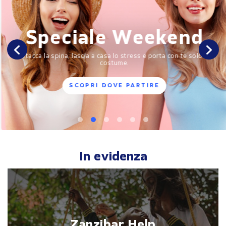
Speciale Weekend
Previous
Nex
Stacca la spina, lascia a casa lo stress e porta con te solo il
costume.
SCOPRI DOVE PARTIRE
In evidenza
Zanzibar Help