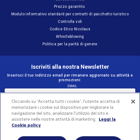
Prezzo garantito
Modulo informativo standard per contratti di pacchetto turistico
Controlla voli
Codice Etico Nicolaus
Whistleblowing
Politica per la parità di genere
Iscriviti alla nostra Newsletter
Inserisci il tuo indirizzo email per rimanere aggiornato su attività e
promozioni:
EMAIL
Cliccando su “Accetta tutti i cookie”, l'utente accetta di
memorizzare i cookie sul dispositivo per migliorare la
Dichiaro di aver letto
l’informativa
e confermo che l'iscrizione
attesta la volontà di ricevere attività promozionali realizzate
navigazione del sito, analizzare l'utilizzo del sito e
attraverso l'invio di newsletter da parte del titolare del
assistere nelle nostre attività di marketing.
Leggi la
trattamento.
Cookie policy
INVIA