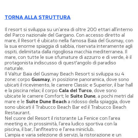
TORNA ALLA STRUTTURA
Il resort si sviluppa su un’area di oltre 200 ettari all’interno
del Parco nazionale del Gargano. Con accesso diretto al
mare, il Resort é ubicato nella famosa Baia del Gusmay, con
la sua enorme spiaggia di sabbia, riservata interamente agli
ospiti, delimitata dalla rigogliosa macchia mediterranea. Il
mare, con tutte le sue sfumature di azzurro e di verde, è il
protagonista indiscusso di quest'angolo di paradiso
naturale.
Il Valtur Baia del Gusmay Beach Resort si sviluppa su 4
zone: corpo
Gusmay
, in posizione panoramica, dove sono
ubicati il ricevimento, le camere Classic e Superior, il bar hall
e la piscina relax; il corpo
Cala del Turco
, dove sono
ubicate le camere Comfort; le
Suite Dune
, a pochi metri dal
mare e le
Suite Dune
Beach
a ridosso della spiaggia, dove
sono ubicati il Trabucco Beach Bar ed il Trabucco Beach
Restaurant.
Nel cuore del Resort il ristorante La Fenice con l’area
meeting e, in prossimità, l’area ludico sportiva con la
piscina, il bar, l’anfiteatro e l’area miniclub.
L’ampia e varia selezione di servizi, la ristorazione e un