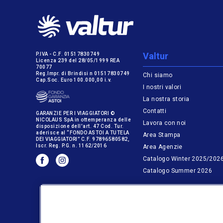
Valtur
P.IVA - C.F. 01517830749
Licenza 239 del 28/05/1999 REA
70077
Reg.Impr. di Brindisi n 01517830749
Chi siamo
Cap.Soc. Euro 100.000,00 i.v.
I nostri valori
La nostra storia
Contatti
GARANZIE PER I VIAGGIATORI ©
NICOLAUS SpA in ottemperanza delle
Lavora con noi
disposizione dell'art. 47 Cod. Tur.
aderisce al “FONDO ASTOI A TUTELA
Area Stampa
DEI VIAGGIATORI” C.F. 97896580582,
Iscr. Reg. P.G. n. 1162/2016
Area Agenzie
Catalogo Winter 2025/202
Catalogo Summer 2026