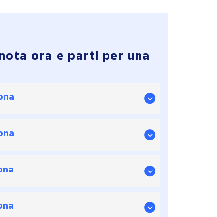
nota ora e parti per una
ona
ona
ona
ona