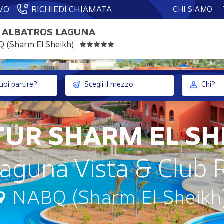
VO
RICHIEDI CHIAMATA
CHI SIAMO
 ALBATROS LAGUNA
Q (Sharm El Sheikh)
oi partire?
Scegli il mezzo
Chi?
TUR SHARM EL SH
Laguna Vista & Club 
NABQ (Sharm El Sheikh