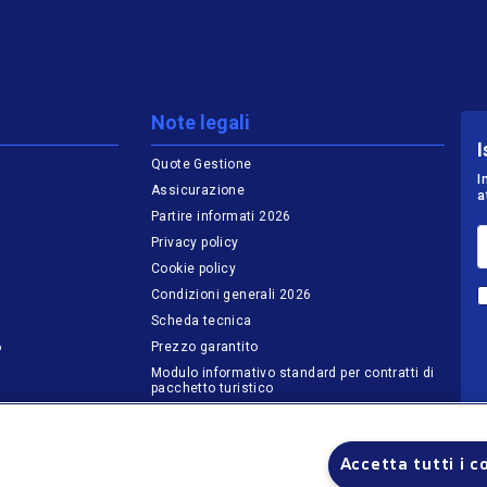
Note legali
I
Quote Gestione
I
Assicurazione
a
Partire informati 2026
Privacy policy
Cookie policy
Condizioni generali 2026
Scheda tecnica
6
Prezzo garantito
Modulo informativo standard per contratti di
pacchetto turistico
Controlla voli
Codice Etico Nicolaus
Accetta tutti i c
Whistleblowing