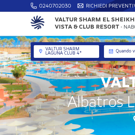
0240702030
RICHIEDI PREVENTI
VALTUR SHARM EL SHEIKH
VISTA & CLUB RESORT
- NAB
VALTUR SHARM
Quando vu
TORNA ALLA STRUTTURA
LAGUNA CLUB 4*
VAL
Albatros 