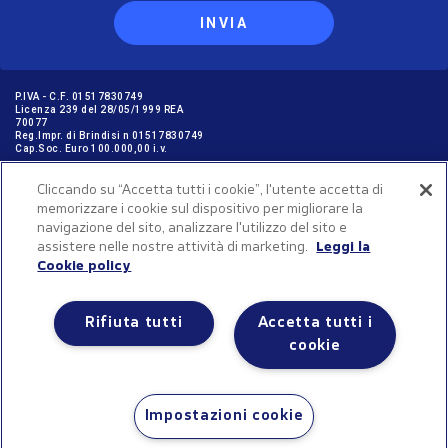
INVIA
P.IVA - C.F. 01517830749
Licenza 239 del 28/05/1999 REA
70077
Reg.Impr. di Brindisi n 01517830749
Cap.Soc. Euro 100.000,00 i.v.
Cliccando su “Accetta tutti i cookie”, l'utente accetta di
memorizzare i cookie sul dispositivo per migliorare la
GARANZIE PER I VIAGGIATORI © NICOLAUS SpA in ottemperanza delle
navigazione del sito, analizzare l'utilizzo del sito e
disposizione dell'art. 47 Cod. Tur. aderisce al “FONDO ASTOI A TUTELA DEI
VIAGGIATORI” C.F. 97896580582, Iscr. Reg. P.G. n. 1162/2016
assistere nelle nostre attività di marketing.
Leggi la
Cookie policy
Rifiuta tutti
Accetta tutti i
cookie
2025 © Valtur Copyright. All rights reserved
Gestisci le tue preferenze sui cookie
Impostazioni cookie