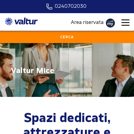
0240702030
Scegli la località
Area riservata
Quando vuoi partire?
CERCA
Scegli il mezzo
Chi?
Valtur Mice
PARTI ORA
Spazi dedicati,
attrezzature e