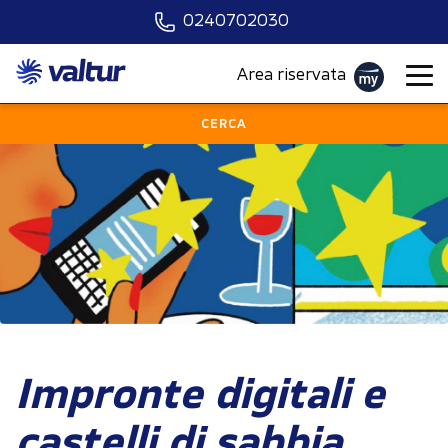
0240702030
Scegli la località
Area riservata
Quando vuoi partire?
CERCA
Scegli il mezzo
Chi?
PARTI ORA
Impronte digitali e
castelli di sabbia