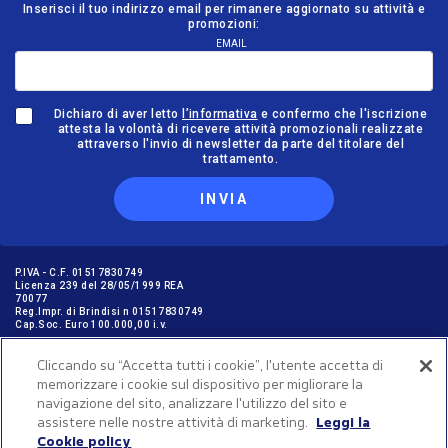
Inserisci il tuo indirizzo email per rimanere aggiornato su attività e
promozioni:
EMAIL
Dichiaro di aver letto
l’informativa
e confermo che l'iscrizione
attesta la volontà di ricevere attività promozionali realizzate
attraverso l'invio di newsletter da parte del titolare del
trattamento.
INVIA
P.IVA - C.F. 01517830749
Licenza 239 del 28/05/1999 REA
70077
Reg.Impr. di Brindisi n 01517830749
Cap.Soc. Euro 100.000,00 i.v.
Cliccando su “Accetta tutti i cookie”, l'utente accetta di
memorizzare i cookie sul dispositivo per migliorare la
GARANZIE PER I VIAGGIATORI © NICOLAUS SpA in ottemperanza delle
navigazione del sito, analizzare l'utilizzo del sito e
disposizione dell'art. 47 Cod. Tur. aderisce al “FONDO ASTOI A TUTELA DEI
VIAGGIATORI” C.F. 97896580582, Iscr. Reg. P.G. n. 1162/2016
assistere nelle nostre attività di marketing.
Leggi la
Cookie policy