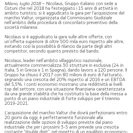
Milano, luglio 2018
– Nicolaus, Gruppo italiano con sede a
Ostuni che nel 2018 ha festeggiato i 15 anni di attività in
ambito turistico, si è aggiudicato la gara per l’acquisizione del
marchio Valtur, organizzata dal Commissario Giudiziale
nell’ambito della procedura di concordato preventivo della
società milanese.
Nicolaus si è aggiudicato la gara sulle altre offerte, con
un’offerta superiore di oltre 500 mila euro rispetto alle altre,
evitando così la possibilità di rilancio da parte degli altri
competitor, secondo quanto previsto dal bando.
Nicolaus, leader nell’ambito villaggistico nazionale,
attualmente commercializza 30 strutture in esclusiva (24 in
Italia, 5 in Grecia e 1 in Spagna), dando lavoro a 120 persone. Il
Gruppo ha chiuso il 2017 con 80 milioni di euro di fatturato,
segnando una crescita del 20% rispetto al 2016 e un EBTDA
del 5,5%. I conti economici mostrano una redditività ai livelli
top del settore, con una situazione finanziaria caratterizzata
da una grande stabilità che ha costituito la base della messa a
punto di un piano industriale di forte sviluppo per il triennio
2019-2021.
L’acquisizione del marchio Valtur che dovrà perfezionarsi entro
20 giorni da oggi, è perfettamente funzionale alla
realizzazione delle opzioni di sviluppo previste dal piano
industriale che per i prossimi 3-5 anni prevede una crescita
costante “double digit”, nel rispetto di un equilibrio economico-