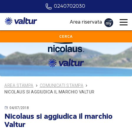
0240702030
Scegli la località
Area riservata
Quando vuoi partire?
CERCA
Scegli il mezzo
Chi?
PARTI ORA
AREA STAMPA
COMUNICATI STAMPA
NICOLAUS SI AGGIUDICA IL MARCHIO VALTUR
04/07/2018
Nicolaus si aggiudica il marchio
Valtur